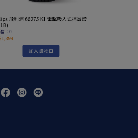
ilips 飛利浦 66275 K1 電擊吸入式捕蚊燈
阿拉斯加 Air Pi
K1B)
售：0
已銷售：0
1,399
NT$1,600
加入購物車