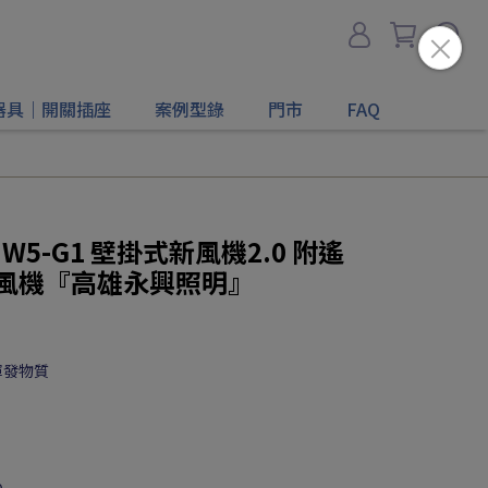
器具｜開關插座
案例型錄
門市
FAQ
氧寶 W5-G1 壁掛式新風機2.0 附遙
新風機『高雄永興照明』
揮發物質