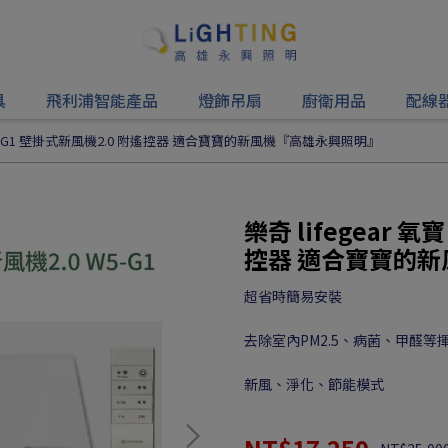
具
飛利浦智能產品
燈飾吊扇
廚衛用品
配線
寶 W5-G1 壁掛式新風機2.0 附遙控器 適合寶寶的新風機『高雄永興照明』
樂奇 lifegear 
控器 適合寶寶的
超省時簡易安裝
去除室內PM2.5、病菌、甲醛等
新風、淨化、節能模式