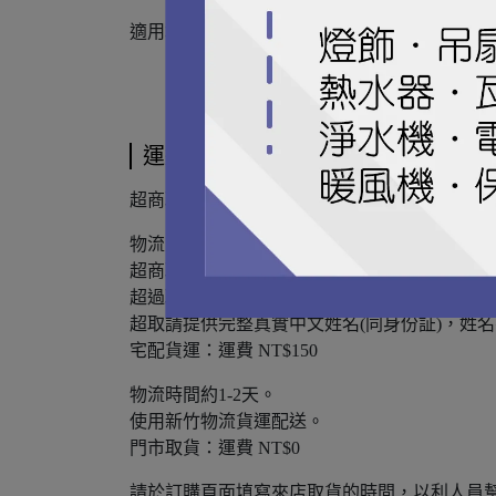
適用坪數：15坪以內
運送方式
超商取貨『全家/7-11/萊爾富』：運費 NT$６0
物流時間約2-3天。
超商取貨材積限制超過45cm無法出貨，請改宅
超過取件時間退回之訂單，買方須支付再次寄
超取請提供完整真實中文姓名(同身份証)，姓
宅配貨運：運費 NT$150
物流時間約1-2天。
使用新竹物流貨運配送。
門市取貨：運費 NT$0
請於訂購頁面填寫來店取貨的時間，以利人員