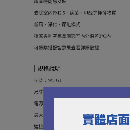
超省時簡易安裝
去除室內PM2.5、病菌、甲醛等揮發物質
新風、淨化、節能模式
獨家專利空氣盒調節室內外溫差3°C內
可選購搭配智慧果查看詳細數據
規格說明
型號：W5-G1
尺寸：618x380x130mm
電源規格：110V(60HZ)
最大風量：135m3/h
連接管路：5英寸