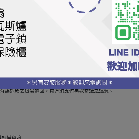
配。
送之運費，亦無法因此取消該筆訂單。
名有誤造成之包裏退回，買方須支付再次寄送之運費。
幫您備貨唷