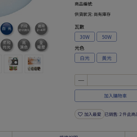
商品編號:
供貨狀況:
尚有庫存
瓦數
30W
50W
光色
白光
黃光
加入購物車
加入最愛
已銷售: 2 件
此商