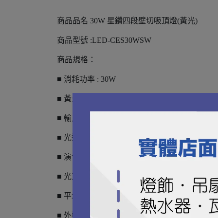
商品品名 30W 星鑽四段壁切吸頂燈(黃光)
商品型號 :LED-CES30WSW
商品規格：
■ 消耗功率 : 30W
■ 黃光3000K
■ 輸入電壓 : 100-240V
■ 光通量 :2900lm / 1600lm / 800lm / 15lm
■ 演色性指數 : Ra ≧ 80
■ 光束角 : 160°
■ 平均壽命 : 15000小時
■ 外觀尺寸 : 直徑390*高120mm