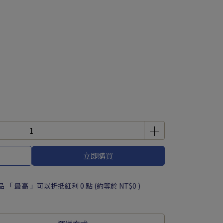
立即購買
品 「 最高 」可以折抵紅利
0
點 (約等於
NT$0
)