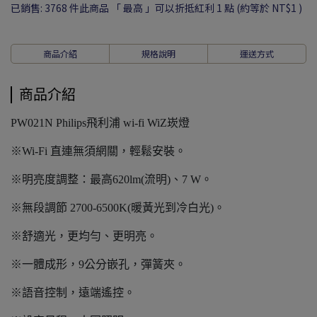
已銷售: 3768 件
此商品 「 最高 」可以折抵紅利
1
點 (約等於
NT$1
)
商品介紹
規格說明
運送方式
商品介紹
PW021N Philips飛利浦 wi-fi WiZ崁燈
※Wi-Fi 直連無須網關，輕鬆安裝。
※明亮度調整：最高620lm(流明)、7 W。
※無段調節 2700-6500K(暖黃光到冷白光)。
※舒適光，更均勻、更明亮。
※一體成形，9公分嵌孔，彈簧夾。
※語音控制，遠端遙控。