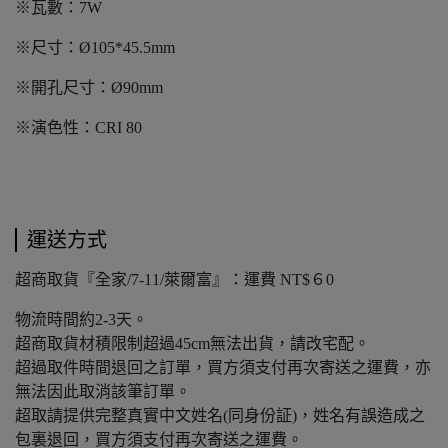
※瓦數：7W
※尺寸：Ø105*45.5mm
※開孔尺寸：Ø90mm
※演色性：CRI 80
運送方式
超商取貨『全家/7-11/萊爾富』：運費 NT$６0
物流時間約2-3天。
超商取貨材積限制超過45cm無法出貨，請改宅配。
超過取件時間退回之訂單，買方須支付再次寄送之運費，亦
無法因此取消該筆訂單。
超取請提供完整真實中文姓名(同身份証)，姓名有誤造成之
包裏退回，買方須支付再次寄送之運費。