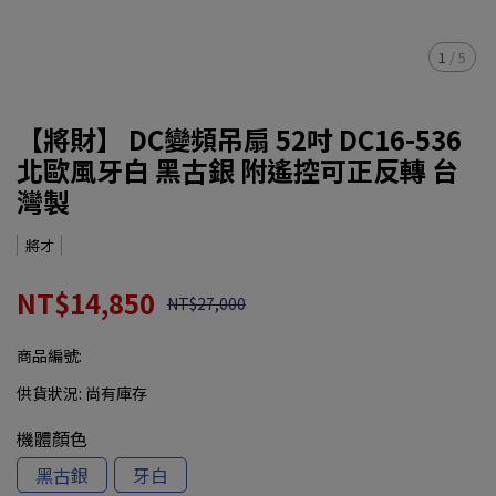
1
/
5
【將財】 DC變頻吊扇 52吋 DC16-536
北歐風牙白 黑古銀 附遙控可正反轉 台
灣製
將才
NT$14,850
NT$27,000
商品編號:
供貨狀況:
尚有庫存
機體顏色
黑古銀
牙白