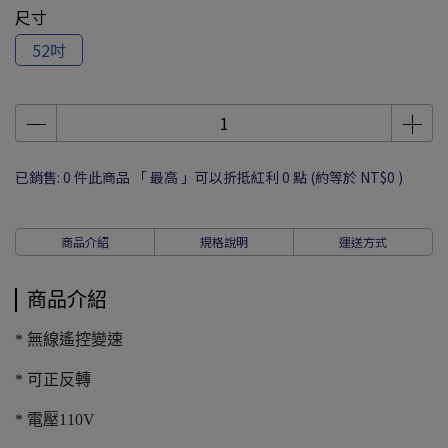
尺寸
52吋
已銷售: 0 件
此商品 「 最高 」可以折抵紅利
0
點 (約等於
NT$0
)
商品介紹
規格說明
運送方式
商品介紹
* 無線遙控變速
* 可正反轉
* 電壓110V