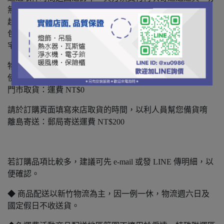
無法因此取消該筆訂單。
超取請提供完整真實中文姓名(同身份証)，姓名有誤造成之
包裏退回，買方須支付再次寄送之運費。
宅配貨運：運費 NT$150
物流時間約1-2天。
使用新竹物流貨運配送。
門市取貨：運費 NT$0
請於訂購頁面填寫來店取貨的時間，以利人員幫您備貨唷
離島寄送：郵局寄送運費 NT$200
若訂購品項比較多，建議可先 e-mail 或發 LINE 傳明細，以
便確認。
◆ 商品配送以新竹物流為主，因一例一休，物流週六日及
國定假日不收送貨。