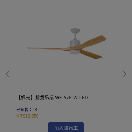
W光
【楓光】鴛鴦吊扇 WF-57E-W-LED
限
已銷售：14
已
NT$12,650
NT
加入購物車