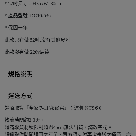
* 52吋尺寸：H35xW130cm
* 產品型號: DC16-536
* 保固一年
此款只有做 52吋,沒有其他尺吋
此款沒有做 220v馬達
規格說明
運送方式
超商取貨『全家/7-11/萊爾富』：運費 NT$６0
物流時間約2-3天。
超商取貨材積限制超過45cm無法出貨，請改宅配。
超過取件時間退回之訂單，買方須支付再次寄送之運費，亦