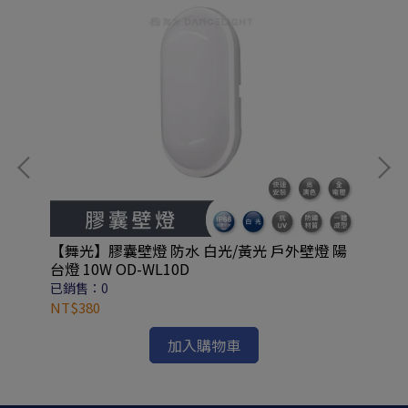
【舞光】膠囊壁燈 防水 白光/黃光 戶外壁燈 陽
頂燈
台燈 10W OD-WL10D
已銷售：0
已
NT$380
NT
加入購物車