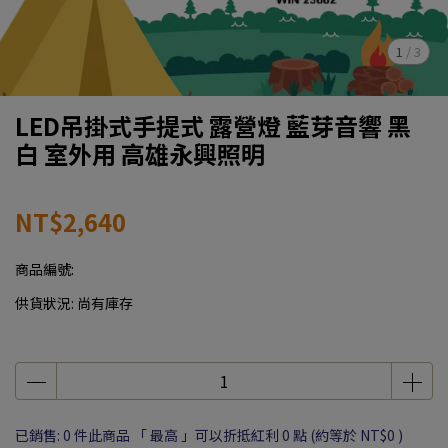
1
/
3
LED吊掛式手提式 露營燈 藍芽音響 黑
白 室外用 高雄永興照明
NT$2,640
商品編號:
供貨狀況:
尚有庫存
已銷售: 0 件
此商品 「 最高 」可以折抵紅利
0
點 (約等於
NT$0
)