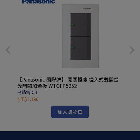
【Panasonic 國際牌】 開關插座 埋入式雙開螢
【P
16
光開關加蓋板 WTGFP5252
式螢
已銷售：4
已
NT$1,190
NT
加入購物車