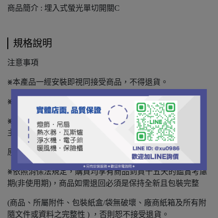
商品簡介 : 埋入式螢光單切開關C
規格說明
注意事項
⨳本產品一經安裝即視同接受商品，不得退貨。
⨳本商品保固以原廠公佈為主。
⨳本產品頁面資料為原廠所提供，若有變動，以實際商品為
主。
原廠保留變更之權利，若有變更，恕不另行通知！
⨳依照消保法規定，購買均享有商品到貨十五天的鑑賞考慮
期(非使用期)，商品如需退回必須是保持全新且包裝完整
(商品、所屬附件、包裝紙盒/袋無破壞、廠商紙箱及所有附
隨文件或資料之完整性 ) ，否則恕不接受退貨。