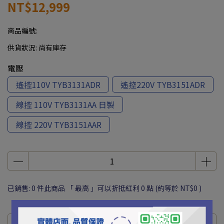
NT$12,999
商品編號:
供貨狀況:
尚有庫存
電壓
遙控110V TYB3131ADR
遙控220V TYB3151ADR
線控 110V TYB3131AA 日製
線控 220V TYB3151AAR
已銷售: 0 件
此商品 「 最高 」可以折抵紅利
0
點 (約等於
NT$0
)
商品介紹
規格說明
運送方式