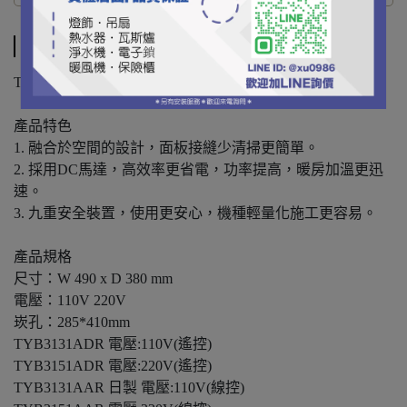
商品介紹
TOTO 三乾王 浴室換氣暖房乾燥機
產品特色
1. 融合於空間的設計，面板接縫少清掃更簡單。
2. 採用DC馬達，高效率更省電，功率提高，暖房加溫更迅
速。
3. 九重安全裝置，使用更安心，機種輕量化施工更容易。
產品規格
尺寸：W 490 x D 380 mm
電壓：110V 220V
崁孔：285*410mm
TYB3131ADR 電壓:110V(遙控)
TYB3151ADR 電壓:220V(遙控)
TYB3131AAR 日製 電壓:110V(線控)