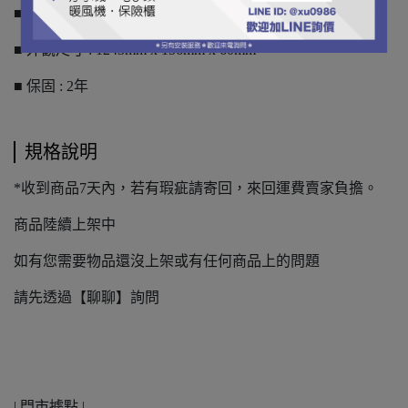
■ 固定方式 : 吸頂式
■ 外觀尺寸 : 1243mm x 156mm x 60mm
■ 保固 : 2年
規格說明
*收到商品7天內，若有瑕疵請寄回，來回運費賣家負擔。
商品陸續上架中
如有您需要物品還沒上架或有任何商品上的問題
請先透過【聊聊】詢問
| 門市據點 |