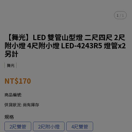
1
/
1
【舞光】LED 雙管山型燈 二尺四尺 2尺
附小燈 4尺附小燈 LED-4243R5 燈管x2
另計
舞光
NT$170
商品編號:
供貨狀況:
尚有庫存
規格
2尺雙管
2尺附小燈
4尺雙管