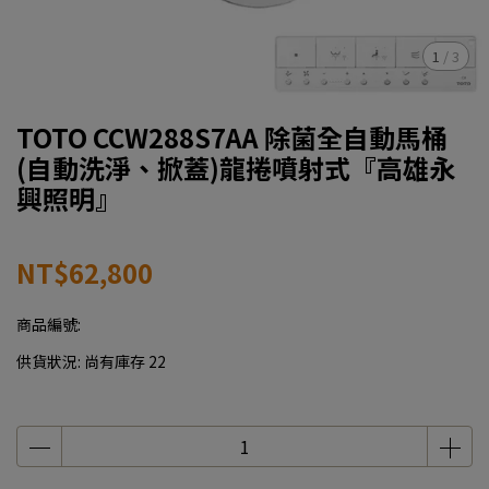
1
/
3
TOTO CCW288S7AA 除菌全自動馬桶
(自動洗淨、掀蓋)龍捲噴射式『高雄永
興照明』
NT$62,800
商品編號:
供貨狀況:
尚有庫存 22