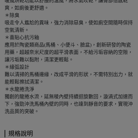
暖風烘乾功能以舒服的溫風，將水氣吹乾，讓臀部倍感乾
爽，如廁後更舒適。
＊除臭
吸走令人尷尬的異味，強力消除惡臭，使如廁空間隨時保持
空氣清新。
＊喜貼心抗污釉
應用於陶瓷類商品(馬桶、小便斗、臉盆)，創新研發的陶瓷
用藥，超越奈米尺度的超平滑表面，不給污垢容納的空隙，
讓污垢難以黏附，清潔更輕鬆。
＊緣弧設計
難以清掃的馬桶邊緣，改成平滑的形狀，不需特別出力，就
能輕鬆擦拭清潔。
＊水龍捲洗淨
獨創的龍捲水流，延無稜內壁持續迴旋數回，漩渦式加速而
下，強勁沖洗馬桶內壁的同時，也達到靜音的要求，實現沖
洗品質的突破。
規格說明