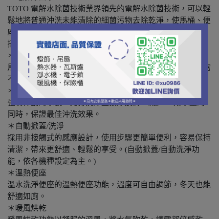
TOTO 電解水除菌技術業界領先的電解水除菌技術，可以輕
鬆地將普通沖洗未能清除的細菌污物去除乾淨，使馬桶、便
座底部、噴嘴保持長久清潔。(電解除菌水功能依不同機型
搭載技術有所差異，請以各商品為準。)
＊前噴霧
馬桶使用前，自動噴出自來水霧，使馬桶表面濕潤，讓污物
不易沾黏。
＊AIR-IN WONDER WAVE
強弱律動的水波，充分洗淨並按摩肌膚，減少1/2用水量的
同時，保證最佳沖洗效果。
＊自動掀蓋/洗淨
採用非接觸式的感應設計，使用步驟更簡單便利，容易保持
清潔，帶來更舒適、輕鬆的享受。(自動掀蓋/自動洗淨功
能，依各機種設定為主。)
＊溫熱便座
溫水洗淨便座的溫熱便座功能，溫度可自由調節，冬天也能
舒適如廁。
＊暖風烘乾