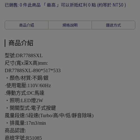
已銷售: 0 件
此商品 「 最高 」可以折抵紅利
0
點 (約等於
NT$0
)
商品介紹
規格說明
運送方式
商品介紹
型號:DR7788SXL
尺寸(寬x深X高)mm:
DR7788SXL-890*517*533
・顏色/材質:不鋼/銀
·使用電壓:110V/60Hz
.傳動方式:DC馬達
・照明:LED燈2W
・開關型式:電子式按鍵
風量段速:5段速(Turbo/高/中/低/靜音除味)
・排風量:17m3/min
商品認證:
商檢字號:R51085