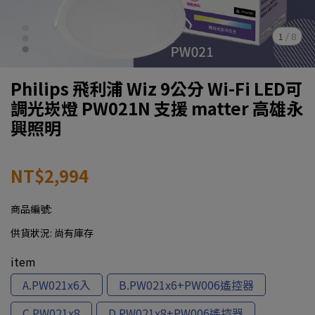
1
/
8
Philips 飛利浦 Wiz 9公分 Wi-Fi LED可
調光崁燈 PW021N 支援 matter 高雄永
興照明
NT$2,994
商品編號:
供貨狀況:
尚有庫存
item
A.PW021x6入
B.PW021x6+PW006遙控器
C.PW021x8
D.PW021x8+PW006遙控器