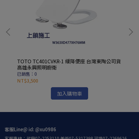
 廚
TOTO TC401CVKR-1 緩降便座 台灣東陶公司貨
舞光
永興
高雄永興照明廚衛
60
已銷售：0
已
NT$3,500
NT
加入購物車
客服Line@ id: @xu0986
客服專線：武廟07-2253110 美術07-5317398 河堤07-2269616