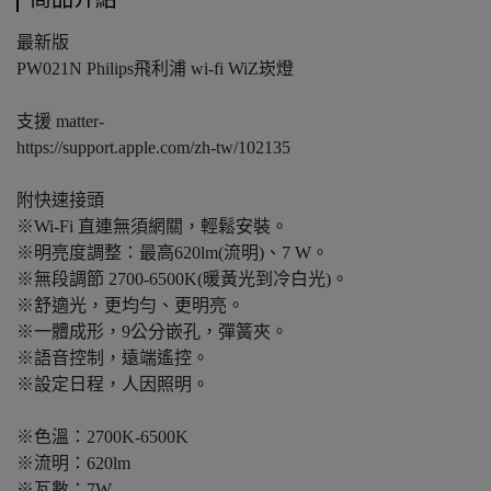
最新版
PW021N Philips飛利浦 wi-fi WiZ崁燈
支援 matter-
https://support.apple.com/zh-tw/102135
附快速接頭
※Wi-Fi 直連無須網關，輕鬆安裝。
※明亮度調整：最高620lm(流明)、7 W。
※無段調節 2700-6500K(暖黃光到冷白光)。
※舒適光，更均勻、更明亮。
※一體成形，9公分嵌孔，彈簧夾。
※語音控制，遠端遙控。
※設定日程，人因照明。
※色溫：2700K-6500K
※流明：620lm
※瓦數：7W