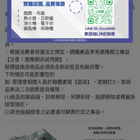
．拆封時請全程錄影開箱，以避免不必要的爭議，發現商品
有問題請立即反應，
．網頁產品因拍攝或螢幕設定不同,可能與實品略有差異，
請以實際商品為準。
．產品一經拆封、安裝、使用及人為因素恕無法辦理退換
貨。
．根據消費者保護法之規定，網購產品享有猶豫期之權益
【注意！猶豫期非試用期】，
辦理退換貨商品必須為全新狀態且包裝完整。
下列情形可能影響您的
如: 管理室相關人員於箱體書寫【退貨】，塗鴉打X，致商
品無法二次銷售退貨權限：
(1)商品包裝毀損、封條移除、吊牌拆除、貼膠移除或標籤拆
除等情形。
(2)其他逾越檢查之必要或可歸責於您之事由。