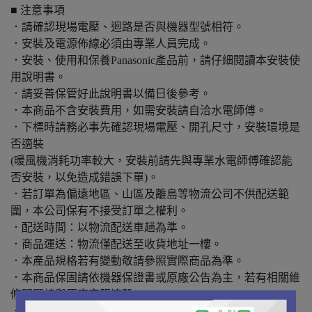
■ 注意事項
．請確認現場電壓、迴路是否與機器型號相符。
．安裝及電源佈線必須由專業人員完成。
．安裝、使用和保養Panasonic產品前，請仔細閱讀本安裝使
用說明書。
．請妥善保管好此說明書以備日後參考。
．本商品不含安裝費用，如需安裝請自洽水電師傅。
．下標時請務必事先確認現場電壓、開孔尺寸，安裝環境是
否適裝
(暖風機消耗功率較大，安裝前請先與專業水電師傅確認能
否安裝，以免造成錯誤下單)。
．若訂單為偏遠地區、山區及離島等物流公司不供配送範
圍，本公司保有不接受訂單之權利。
．配送時間：以物流配送車趟為準。
．商品運送：物流僅配送至收貨地址一樓。
．本產品規格若有變動敬請參照實際商品為準。
．本商品保固請依機器保證書或原廠公告為主，若有相關維
修問題請與原廠客服連繫。
．收到貨請務必核對外箱型號正確再進行拆封。