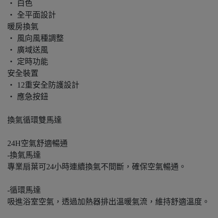
‧ 白色
‧ 全平面設計
暖房換氣
‧ 風向風種調整
‧ 廣域送風
‧ 定時功能
安全裝置
‧ 12重安全防護設計
‧ 應急按鈕
換氣循環雙馬達
24H空氣舒適暢通
-換氣馬達
專業扇葉可24小時連續換氣不間斷，確保空氣暢通。
-循環馬達
吸進浴室空氣，透過加熱器排出溫暖氣流，維持舒適溫度。