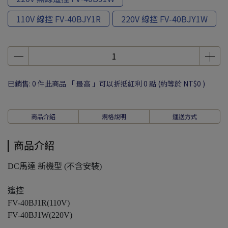
110V 線控 FV-40BJY1R
220V 線控 FV-40BJY1W
已銷售: 0 件
此商品 「 最高 」可以折抵紅利
0
點 (約等於
NT$0
)
商品介紹
規格說明
運送方式
商品介紹
DC馬達 新機型 (不含安裝)
遙控
FV-40BJ1R(110V)
FV-40BJ1W(220V)