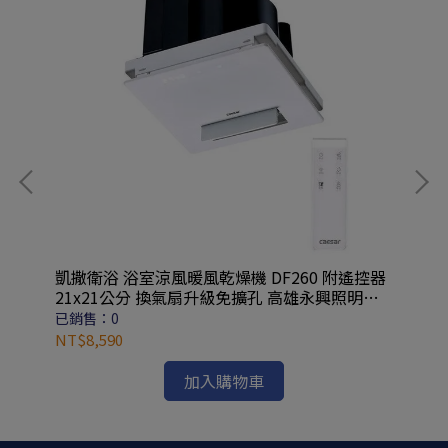
凱撒衛浴 浴室涼風暖風乾燥機 DF260 附遙控器
三菱
21x21公分 換氣扇升級免擴孔 高雄永興照明廚
35
衛
廚
已銷售：0
已
NT$8,590
NT
加入購物車