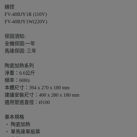
線控
FV-40BJY1R (110V)
FV-40BJY1W(220V)
保固須知:
全機保固:一年
馬達保固: 三年
陶瓷加熱系列
淨重：6.6公斤
頻率：60Hz
本體尺寸：394 x 270 x 180 mm
建議安裝尺寸：400 x 280 x 180 mm
適用管道直徑：Ø100
基本規格
‧ 陶瓷加熱
‧ 單馬達單扇葉