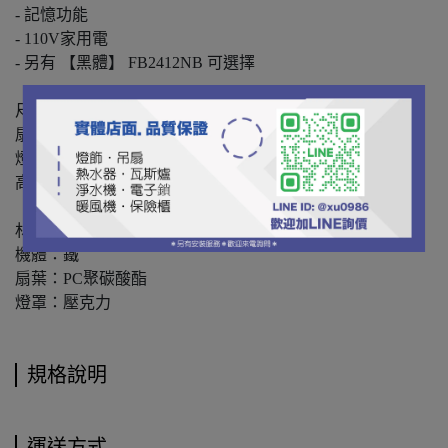
- 記憶功能
- 110V家用電
- 另有 【黑體】 FB2412NB 可選擇
尺寸
扇葉展開：42吋
燈體直徑：50cm
高度：48cm
材質
機體：鐵
扇葉：PC聚碳酸酯
燈罩：壓克力
規格說明
運送方式