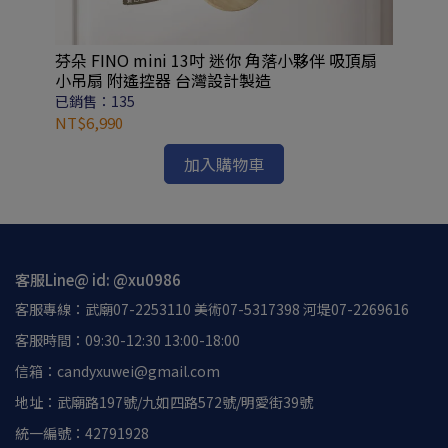
殺
芬朵 FINO mini 13吋 迷你 角落小夥伴 吸頂扇
限
小吊扇 附遙控器 台灣設計製造
已銷售：135
已
NT$6,990
NT
加入購物車
客服Line@ id: @xu0986
客服專線：武廟07-2253110 美術07-5317398 河堤07-2269616
客服時間：09:30-12:30 13:00-18:00
信箱：candyxuwei@gmail.com
地址：武廟路197號/九如四路572號/明愛街39號
統一編號：42791928