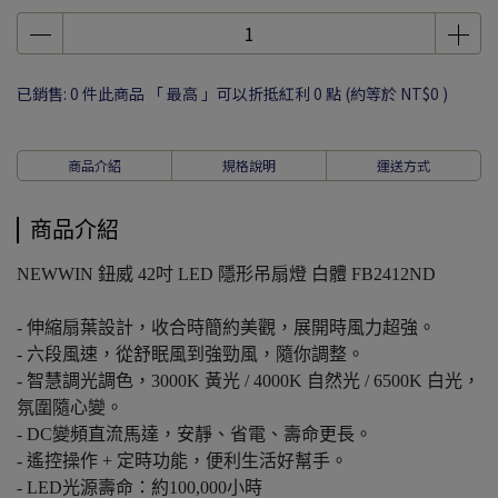
已銷售: 0 件
此商品 「 最高 」可以折抵紅利
0
點 (約等於
NT$0
)
商品介紹
規格說明
運送方式
商品介紹
NEWWIN 鈕威 42吋 LED 隱形吊扇燈 白體 FB2412ND
- 伸縮扇葉設計，收合時簡約美觀，展開時風力超強。
- 六段風速，從舒眠風到強勁風，隨你調整。
- 智慧調光調色，3000K 黃光 / 4000K 自然光 / 6500K 白光，
氛圍隨心變。
- DC變頻直流馬達，安靜、省電、壽命更長。
- 遙控操作 + 定時功能，便利生活好幫手。
- LED光源壽命：約100,000小時