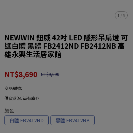
1
/
5
NEWWIN 鈕威 42吋 LED 隱形吊扇燈 可
選白體 黑體 FB2412ND FB2412NB 高
雄永興生活居家館
NT$8,690
NT$9,690
商品編號:
供貨狀況:
尚有庫存
顏色
白體 FB2412ND
黑體 FB2412NB