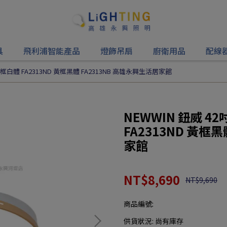
具
飛利浦智能產品
燈飾吊扇
廚衛用品
配線
黃框白體 FA2313ND 黃框黑體 FA2313NB 高雄永興生活居家館
NEWWIN 鈕威 4
FA2313ND 黃框
家館
NT$8,690
NT$9,690
商品編號:
供貨狀況:
尚有庫存