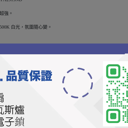
力超強。
/ 6500K 白光，氛圍隨心變。