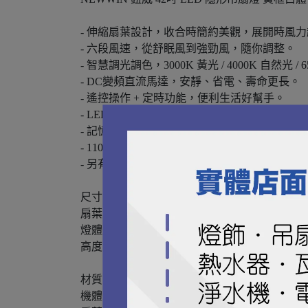
- 伸縮扇葉設計，收合時簡約美觀，展開時風
- 六段風速，從舒眠風到強勁風，隨你調整。
- 智慧調光調色，3000K 黃光 / 4000K 自然光 
- DC變頻直流馬達，安靜、省電、壽命更長。
- 遙控操作 + 定時功能，便利生活好幫手。
- LED光源壽命：約100,000小時
- 記憶功能
- 110V家用電
- 另有 【黃框黑體】FA2313NB 可選擇
尺寸
扇葉展開：42吋
燈體直徑：50cm
高度：48cm
材質
機體：鐵