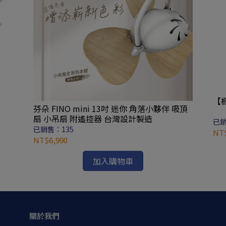
【楓
芬朵 FINO mini 13吋 迷你 角落小夥伴 吸頂
扇 小吊扇 附遙控器 台灣設計製造
已銷
已銷售：135
NT$
NT$6,990
加入購物車
關於我們