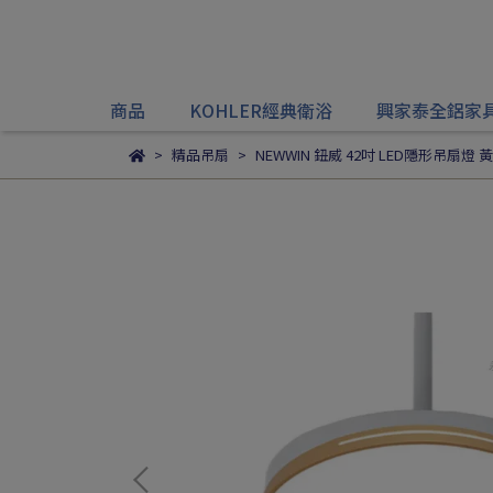
商品
KOHLER經典衛浴
興家泰全鋁家
精品吊扇
NEWWIN 鈕威 42吋 LED隱形吊扇燈 