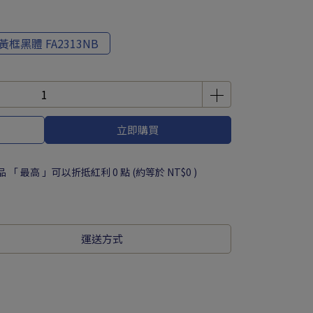
黃框黑體 FA2313NB
立即購買
品 「 最高 」可以折抵紅利
0
點 (約等於
NT$0
)
運送方式