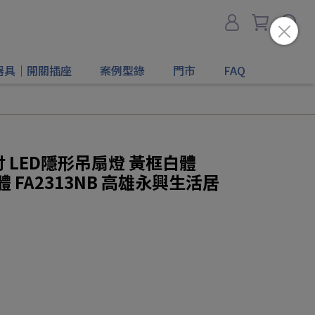
器具｜開關插座
案例型錄
門市
FAQ
2吋 LED隱形吊扇燈 黃框白體
黑體 FA2313NB 高雄永興生活居