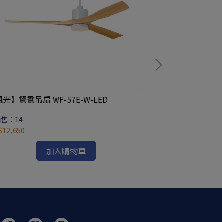
光】鴛鴦吊扇 WF-57E-W-LED
限高屏「加價安
售：14
已銷售：0
12,650
NT$1,200
加入購物車