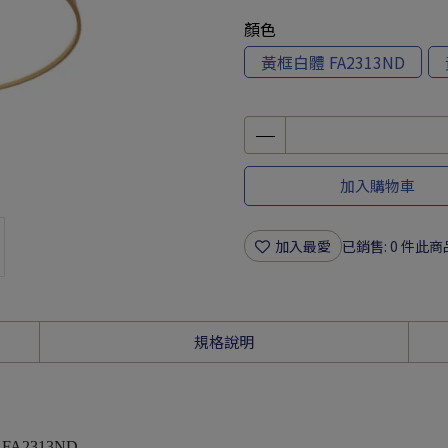
顏色
黃框白體 FA2313ND
加入購物車
加入最愛
已銷售: 0 件
此商
規格說明
FA2313ND