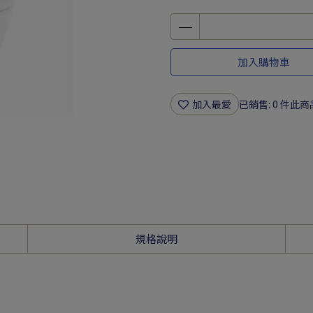
加入購物車
加入最愛
已銷售: 0 件
此商
規格說明