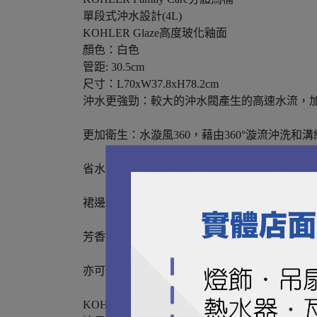
單段式沖水設計(4L)
KOHLER Glaze高度玻化釉面
顏色：白色
管距: 30.5cm
尺寸：L70xW37.8xH78.2cm
沖水更強勁：較大的沖水閥產生的高速水流，
更加衛生：水漩風360，藉由360°漩流沖
省水：節約用水 (3/4.8 L) 滿足綠建築標準
裙邊設計：全包的缸體裙邊設計，細菌髒污無
芳香馬桶蓋：具有除臭功能的馬桶蓋散發出令
亦可搭配Kohler全系列電腦馬桶蓋
KOHLER的馬桶擁有寬闊的排污管，內壁涂