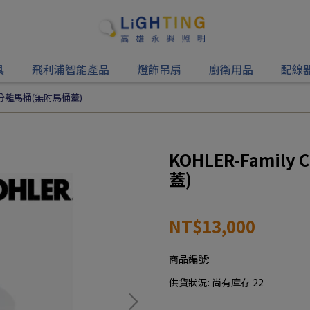
具
飛利浦智能產品
燈飾吊扇
廚衛用品
配線
水漩風分離馬桶(無附馬桶蓋)
KOHLER-Fami
蓋)
NT$13,000
商品編號:
供貨狀況:
尚有庫存 22