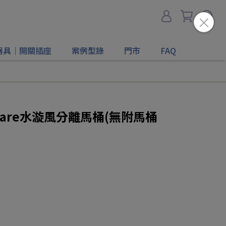
器具｜開關插座
案例型錄
門市
FAQ
ly Care水漩風分離馬桶(無附馬桶