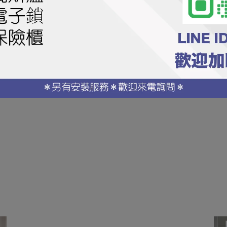
速了水流推進，有效排污；
濺；
水箱與座廁：安裝方式容易，
的弊病，
不但更耐用，更可留空水箱蓋板面放置物品。