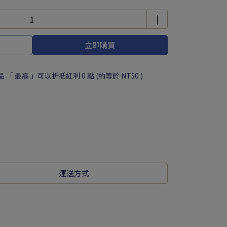
立即購買
品 「 最高 」可以折抵紅利
0
點 (約等於
NT$0
)
運送方式