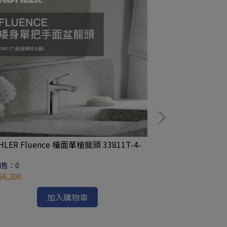
LER Fluence 檯面單槍龍頭 33811T-4-
經銷精選優惠 KOHL
售：0
(78cm) K-32
6,200
已銷售：0
NT$23,600
加入購物車