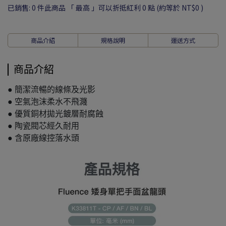
已銷售: 0 件
此商品 「 最高 」可以折抵紅利
0
點 (約等於
NT$0
)
商品介紹
規格說明
運送方式
商品介紹
● 簡潔流暢的線條及光影
● 空氣泡沫柔水不飛濺
● 優質銅材拋光鍍層耐腐蝕
● 陶瓷閥芯經久耐用
● 含原廠線控落水頭