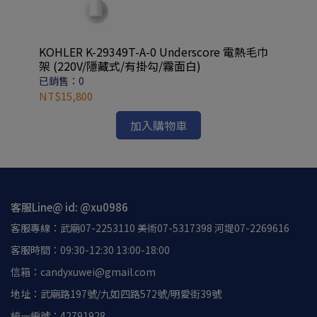
已
NT
KOHLER K-29349T-A-0 Underscore 電熱毛巾
架 (220V/隱藏式/有掛勾/霧面白)
已銷售：0
NT$15,800
加入購物車
客服Line@ id: @xu0986
客服專線：武廟07-2253110 美術07-5317398 河堤07-2269616
客服時間：09:30-12:30 13:00-18:00
信箱：candyxuwei@gmail.com
地址：武廟路197號/九如四路572號/明愛街39號
統一編號：42791928