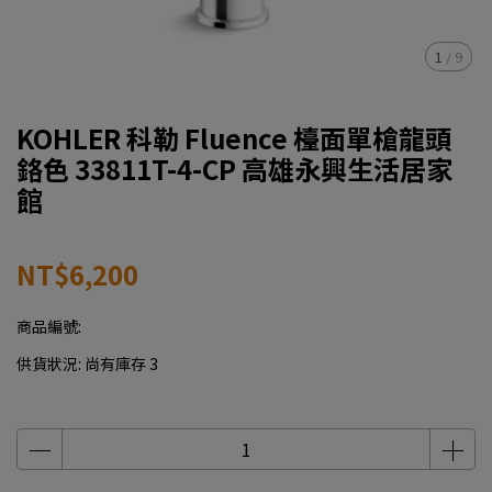
1
/
9
KOHLER 科勒 Fluence 檯面單槍龍頭
鉻色 33811T-4-CP 高雄永興生活居家
館
NT$6,200
商品編號:
供貨狀況:
尚有庫存 3