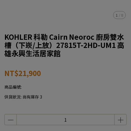
1
/
8
KOHLER 科勒 Cairn Neoroc 廚房雙水
槽（下崁/上放）27815T-2HD-UM1 高
雄永興生活居家館
NT$21,900
商品編號:
供貨狀況:
尚有庫存 3