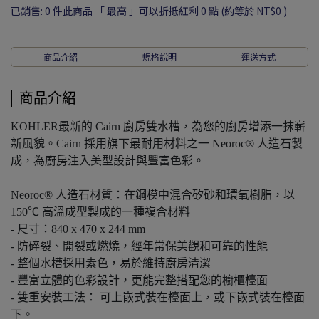
已銷售: 0 件
此商品 「 最高 」可以折抵紅利
0
點 (約等於
NT$0
)
商品介紹
規格說明
運送方式
商品介紹
KOHLER最新的 Cairn 廚房雙水槽，為您的廚房增添一抹嶄
新風貌。Cairn 採用旗下最耐用材料之一 Neoroc® 人造石製
成，為廚房注入美型設計與豐富色彩。
Neoroc® 人造石材質：在鋼模中混合矽砂和環氧樹脂，以
150℃ 高溫成型製成的一種複合材料
- 尺寸：840 x 470 x 244 mm
- 防碎裂、開裂或燃燒，經年常保美觀和可靠的性能
- 整個水槽採用素色，易於維持廚房清潔
- 豐富立體的色彩設計，更能完整搭配您的櫥櫃檯面
- 雙重安裝工法： 可上嵌式裝在檯面上，或下嵌式裝在檯面
下。