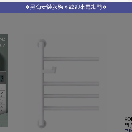
KO
開 
已銷