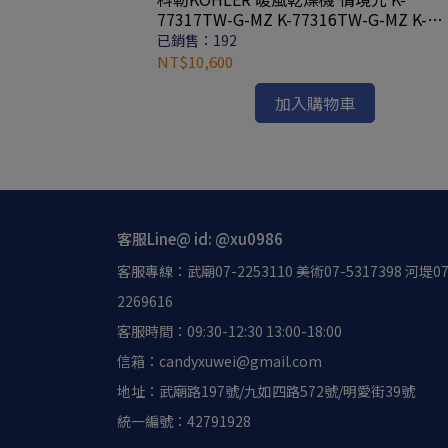
-TRBD30N 高雄永
77317TW-G-MZ K-77316TW-G-MZ K-
77315TW-G-MZ 浴室暖風機
已銷售：192
NT$10,600
加入購物車
客服Line@ id: @xu0986
客服專線：武廟07-2253110 美術07-5317398 河堤07
2269616
客服時間：09:30-12:30 13:00-18:00
信箱：candyxuwei@gmail.com
地址：武廟路197號/九如四路572號/明愛街39號
統一編號：42791928