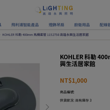
具
飛利浦智能產品
燈飾吊扇
廚衛用品
配線
KOHLER 科勒 400mm 馬桶套管 1152758 高雄永興生活居家館
KOHLER 科勒 40
興生活居家館
NT$1,000
商品編號:
供貨狀況:
尚有庫存 3