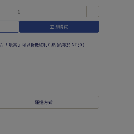
立即購買
品 「 最高 」可以折抵紅利
0
點 (約等於
NT$0
)
運送方式