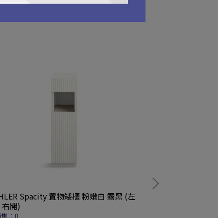
HLER Spacity 置物矮櫃 粉嫩白 霧黑 (左
/ 右開)
售：0
舞光 E27 大小