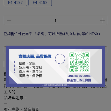
F4-4197
F4-4198
已銷售: 0 件
此商品 「 最高 」可以折抵紅利
0
點 (約等於
NT$0
)
商品介紹
規格說明
運送方式
商品介紹
精工細作，卓越非凡
每一盞壁燈都經過匠心設計，選用高端材料，精雕細琢。獨
特的紋理和精緻的造型，不僅為您的房增添美感，更體現出
主人的
品味與追求。
－
柔和光影，營造氛圍