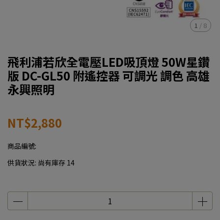
1
/
8
飛利浦若欣全電壓LED吸頂燈 50W星鑽
版 DC-GL50 附遙控器 可調光 調色 高雄
永興照明
NT$2,880
商品編號:
供貨狀況:
尚有庫存 14