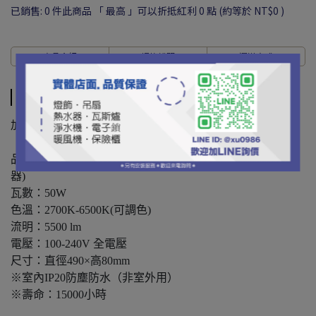
已銷售: 0 件
此商品 「 最高 」可以折抵紅利
0
點 (約等於
NT$0
)
商品介紹
規格說明
運送方式
商品介紹
加入原廠賴會員，可保固3年
品名 : 飛利浦 若欣 LED吸頂燈 50W星鑽 壁切+遙控(附遙控
器)
瓦數：50W
色溫：2700K-6500K(可調色)
流明：5500 lm
電壓：100-240V 全電壓
尺寸：直徑490×高80mm
※室內IP20防塵防水（非室外用）
※壽命：15000小時