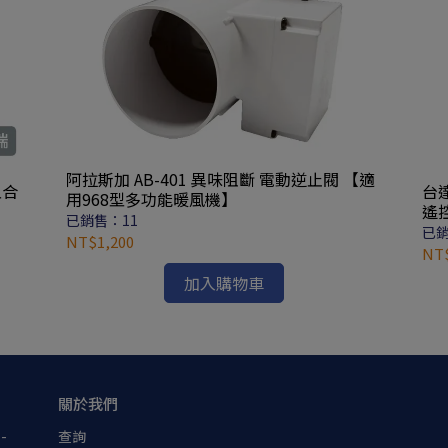
阿拉斯加 AB-401 異味阻斷 電動逆止閥 【適
五合
台
用968型多功能暖風機】
遙
已銷售：11
已銷
NT$1,200
NT$
加入購物車
關於我們
-
查詢