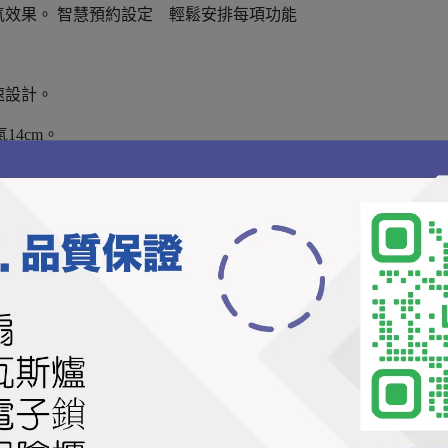
效果。 智慧預約設定 輕鬆安排每項功能
速設計。
14cm。
溫度保護裝置。
配。