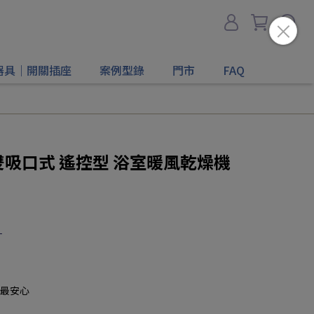
器具｜開關插座
案例型錄
門市
FAQ
8 雙吸口式 遙控型 浴室暖風乾燥機
計
最安心