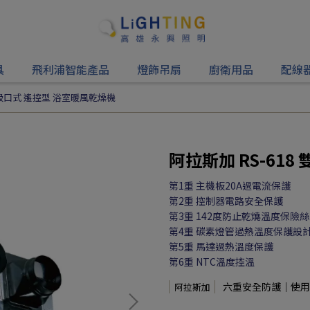
具
飛利浦智能產品
燈飾吊扇
廚衛用品
配線
 雙吸口式 遙控型 浴室暖風乾燥機
阿拉斯加 RS-61
第1重 主機板20A過電流保護
第2重 控制器電路安全保護
第3重 142度防止乾燒溫度保險絲
第4重 碳素燈管過熱溫度保護設
第5重 馬達過熱溫度保護
第6重 NTC溫度控溫
六重安全防護｜使用
阿拉斯加