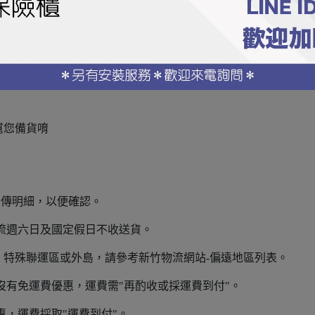
送之運費，亦無法因此取消該筆訂單。
名有誤造成之包裏退回，買方須支付再次寄送之運費。
幫您備貨唷
NE 傳明細，以便確認。
物流週六日及國定假日不收送貨。
、特殊聯運區或外島，請參考新竹物流網站-偏遠地區列表。
沒有免運費優惠，運費需"再酌收或採運費到付"。
惠，運費採取"運費到付"。