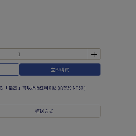
立即購買
品 「 最高 」可以折抵紅利
0
點 (約等於
NT$0
)
運送方式