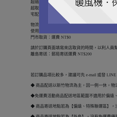
超過取件時間退回之訂單，買方須支付再次寄
超取請提供完整真實中文姓名(同身份証)，姓
宅配貨運：運費 NT$150
物流時間約1-2天。
使用新竹物流貨運配送。
門市取貨：運費 NT$0
請於訂購頁面填寫來店取貨的時間，以利人員
離島寄送：郵局寄送運費 NT$200
若訂購品項比較多，建議可先 e-mail 或發 LI
◆ 商品配送以新竹物流為主，因一例一休，
◆免運費活動商品配送地區範圍不適用於偏遠
◆ 商品寄送地點若為【偏遠、特殊聯運區】，
◆ 商品寄送地點若為【外島】，沒有免運費優