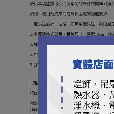
使用本功能將可使門窗緊閉的居住空間達到換氣
預約：使用預約來完成每日固定的功能安排
1. 雙馬達設計：循環、換氣單獨馬達；兩段風
2. 多翼渦輪式扇葉，葉片尺寸：循環14cm，換氣
3. 採用碳素纖維遠紅外線發熱器，並具備三層
4. 中文繁體控制面板。
5. 採用雙吸口排氣。
規格說明
超商取貨『全家/7-11/萊爾富』：運費 NT$６0
物流時間約2-3天。
超商取貨材積限制超過45cm無法出貨，請改宅