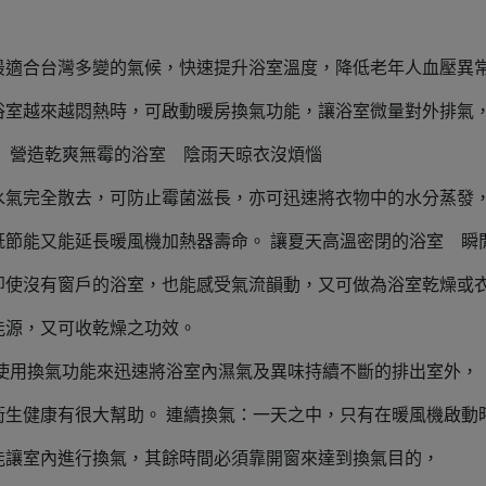
最適合台灣多變的氣候，快速提升浴室溫度，降低老年人血壓異
浴室越來越悶熱時，可啟動暖房換氣功能，讓浴室微量對外排氣
 營造乾爽無霉的浴室 陰雨天晾衣沒煩惱
水氣完全散去，可防止霉菌滋長，亦可迅速將衣物中的水分蒸發
既節能又能延長暖風機加熱器壽命。 讓夏天高溫密閉的浴室 瞬
即使沒有窗戶的浴室，也能感受氣流韻動，又可做為浴室乾燥或
能源，又可收乾燥之功效。
使用換氣功能來迅速將浴室內濕氣及異味持續不斷的排出室外，
衛生健康有很大幫助。 連續換氣：一天之中，只有在暖風機啟動
能讓室內進行換氣，其餘時間必須靠開窗來達到換氣目的，