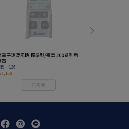
達電子涼暖風機 標準型/豪華 300系列用
TOTO 浴室換氣暖房乾燥機 暖風機 換氣扇
控器
TYB
售：126
已銷售：0
1,150
NT$15,800
已售完