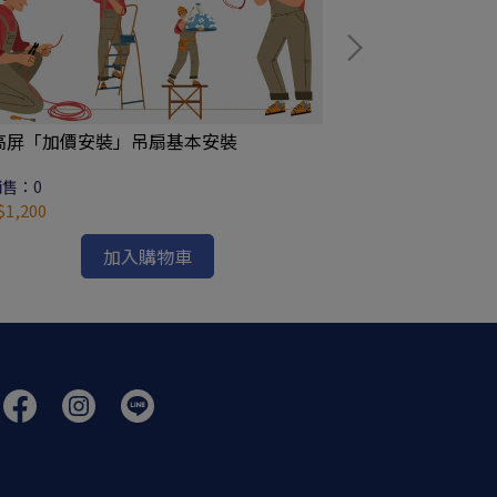
【楓光】海鷗吊扇 
高屏「加價安裝」吊扇基本安裝
已銷售：0
NT$5,610
售：0
1,200
加入購物車