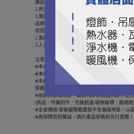
備註：1.建議樓高2.60m以上
2.附六速遙控器，無燈光
3.葉扇可反轉
品牌：澳洲 AERATRON
保固說明：1.馬達及遙控一年保固
2.馬達永久保修
3.人為因素造成損壞則不在保固範圍內，需收
注意事項
⨳本產品一經安裝即視同接受商品，不得退貨。
⨳本商品保固以原廠公佈為主。
⨳本產品頁面資料為原廠所提供，若有變動，
原廠保留變更之權利，若有變更，恕不另行通
⨳依照消保法規定，購買均享有商品到貨十五天
(商品、所屬附件、包裝紙盒/袋無破壞、廠商紙
⨳全省運送/安裝服務範圍皆不含偏遠地區、山
⨳為保障您的權益，請於產品安裝前先行查驗