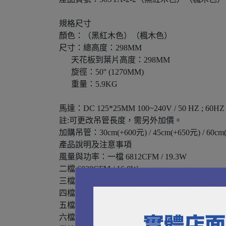
規格尺寸
顏色：（黑紅木色）（楓木色）
尺寸：總高度：298MM
天花板到葉片高度：298MM
旋徑：50'' (1270MM)
重量：5.9KG
馬達：DC 125*25MM 100~240V / 50 HZ ; 60HZ
註:可更改吊管長度，需另外加價。
加購吊管：30cm(+600元) / 45cm(+650元) / 60cm(+
產品說明及注意事項
風量與功率：一檔 6812CFM / 19.3W
二檔 6028CFM / 16.0W
三檔 5765CFM / 12.6W
四檔 4730CFM / 9.4 W
五檔 3469CFM / 6.2 W
六檔 2938CFM / 3.0 W