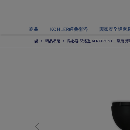
商品
KOHLER經典衛浴
興家泰全鋁家
精品吊扇
酷必客 艾洛登 AERATRON I 二葉扇