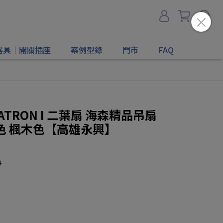
器具｜開關插座
案例型錄
門市
FAQ
ATRON I 二葉扇 海森精品吊扇
紅木色 楓木色【高雄永興】
0