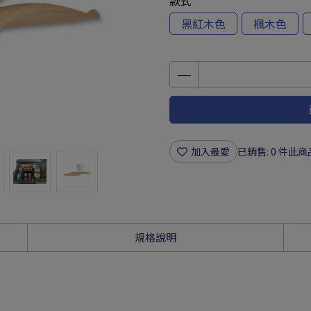
款式
黑紅木色
楓木色
加入最愛
已銷售: 0 件
此商
規格說明