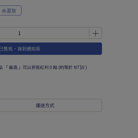
水泥灰
已售完，貨到通知我
品 「 最高 」可以折抵紅利
0
點 (約等於
NT$0
)
運送方式