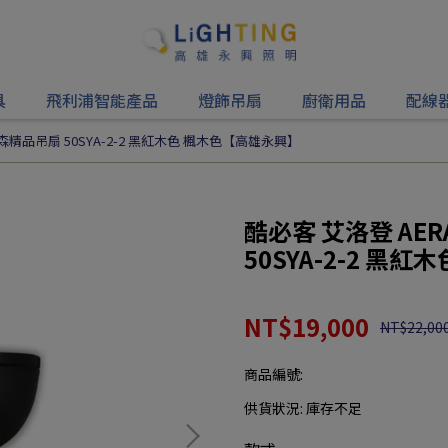
具
飛利浦智能產品
燈飾吊扇
廚衛用品
配線
 海森精品吊扇 50SYA-2-2 黑紅木色 楓木色【高雄永興】
酷必客 艾洛登 AER
50SYA-2-2 黑
NT$19,000
NT$22,00
商品編號:
供貨狀況:
庫存不足