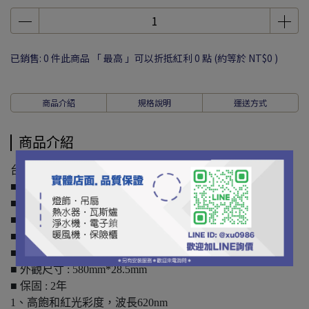
已銷售: 0 件
此商品 「 最高 」可以折抵紅利
0
點 (約等於
NT$0
)
商品介紹
規格說明
運送方式
商品介紹
台灣CNS通過 保固二年
■ 舞光 10W T8二尺燈管
■ 紅光
■ 消耗功率 : 10W
■ 功率因素 : 0.9
■ 光束角 : 300度
■ 外觀尺寸 : 580mm*28.5mm
■ 保固 : 2年
1、高飽和紅光彩度，波長620nm