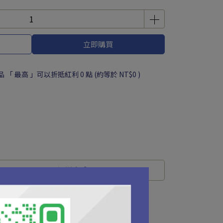
立即購買
品 「 最高 」可以折抵紅利
0
點 (約等於
NT$0
)
運送方式