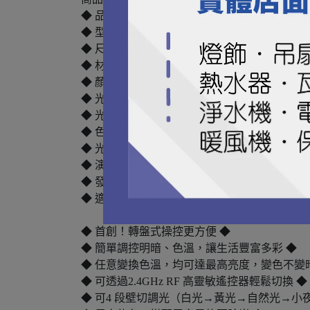
◆ 品名 : LED 30W銀河系列智慧搖控壁切吸
◆ 型號 : 珊瑚橘 LED-CE30DMR2-PK
◆ 尺寸 : Φ399xH120mm
◆ 材質 : 烤漆鐵底版+PMMA擴散罩+PC防觸電
◆ 顏色 : 珊瑚橘
◆ 光源規格 : 100v~240v全電壓
◆ 光源瓦數：1W~30W
◆ 色溫：3000K~6500K
◆ 光通量：2-2100LM
◆ 演色性:80
◆ 發光角:160度
◆ 適用4-5坪◆
◆ 首創！轉盤式操控更方便 ◆
◆ 簡單調控明暗、色溫，讓生活豐富多彩 ◆
◆ 任意變換色溫，均可達最高亮度，變色不變暗
◆ 可透過2.4GHz RF 高靈敏遙控器輕鬆切換 ◆
◆ 可4 段壁切調光（白光→黃光→自然光→小