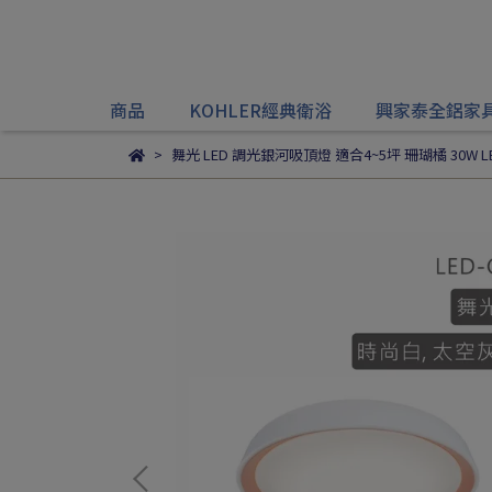
商品
KOHLER經典衛浴
興家泰全鋁家
舞光 LED 調光銀河吸頂燈 適合4~5坪 珊瑚橘 30W L