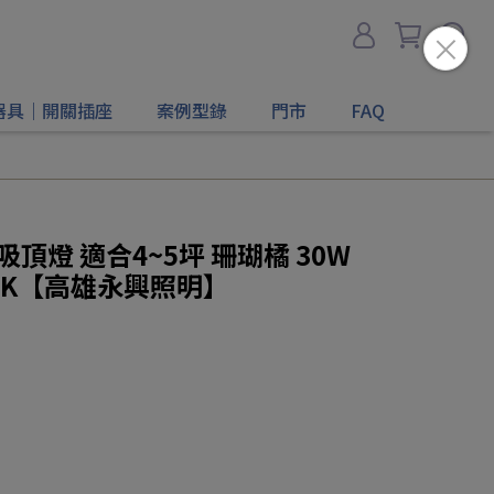
器具｜開關插座
案例型錄
門市
FAQ
吸頂燈 適合4~5坪 珊瑚橘 30W
2-PK【高雄永興照明】