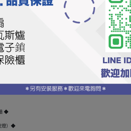
頂燈|現代風|簡約風流行燈飾
罩+ABS邊框
 ◆
夜燈）◆