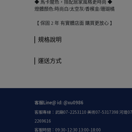
◆ 馬卡龍色，搭配居家風格更時尚 ◆
燈體顏色:時尚白/太空灰/香檳金/珊瑚橘
【 保固 2 年 有實體店面 購買更放心 】
規格說明
運送方式
客服Line@ id: @xu0986
客服專線：武廟07-2253110 美術07-5317398 河堤07
2269616
客服時間：09:30-12:30 13:00-18:00