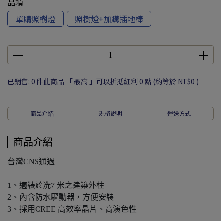
品項
單購照樹燈
照樹燈+加購插地棒
已銷售: 0 件
此商品 「 最高 」可以折抵紅利
0
點 (約等於
NT$0
)
商品介紹
規格說明
運送方式
商品介紹
台灣CNS通過
1、適裝於洗7 米之建築外柱
2、內含防水驅動器，方便安裝
3、採用CREE 高效率晶片、高演色性