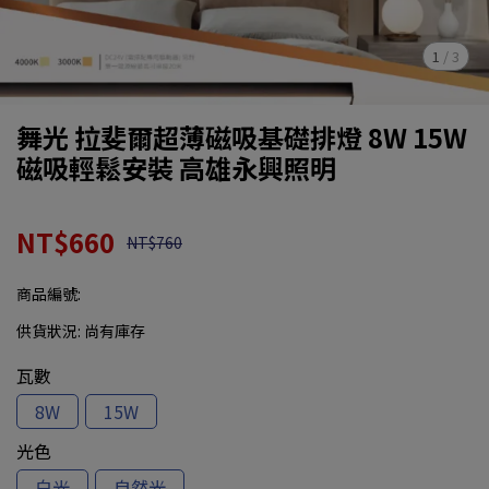
1
/
3
舞光 拉斐爾超薄磁吸基礎排燈 8W 15W
磁吸輕鬆安裝 高雄永興照明
NT$660
NT$760
商品編號:
供貨狀況:
尚有庫存
瓦數
8W
15W
光色
白光
自然光