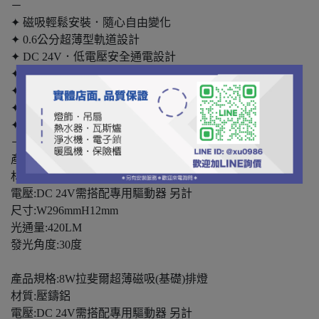
－
✦ 磁吸輕鬆安裝．隨心自由變化
✦ 0.6公分超薄型軌道設計
✦ DC 24V．低電壓安全通電設計
✦ 高規格晶片．SDCM<3.5 光色無色差
✦ 超高演色性 Ra ≧90，R9 >50．還原真實色彩
✦ 舒適防眩光，明亮不刺眼無藍光危害
✦ 燈具外殼防刮耐磨
－
產品規格:8W拉斐爾超薄磁吸(投射)排燈
材質:壓鑄鋁
電壓:DC 24V需搭配專用驅動器 另計
尺寸:W296mmH12mm
光通量:420LM
發光角度:30度
產品規格:8W拉斐爾超薄磁吸(基礎)排燈
材質:壓鑄鋁
電壓:DC 24V需搭配專用驅動器 另計