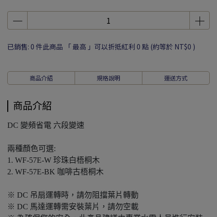
已銷售: 0 件
此商品 「 最高 」可以折抵紅利
0
點 (約等於
NT$0
)
商品介紹
規格說明
運送方式
商品介紹
DC 變頻省電 六段變速
兩種顏色可選:
1. WF-57E-W 珍珠白梧桐木
2. WF-57E-BK 咖啡古梧桐木
※ DC 吊扇運轉時，請勿阻擋葉片轉動
※ DC 馬達運轉需安裝葉片，請勿空載