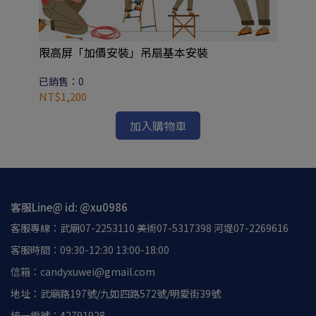
【楓
 夜
限高屏「加價安裝」吊扇基本安裝
已
NT
已銷售：0
NT$1,200
加入購物車
客服Line@ id: @xu0986
客服專線：武廟07-2253110 美術07-5317398 河堤07-2269616
客服時間：09:30-12:30 13:00-18:00
信箱：candyxuwei@gmail.com
地址：武廟路197號/九如四路572號/明愛街39號
統一編號：42791928