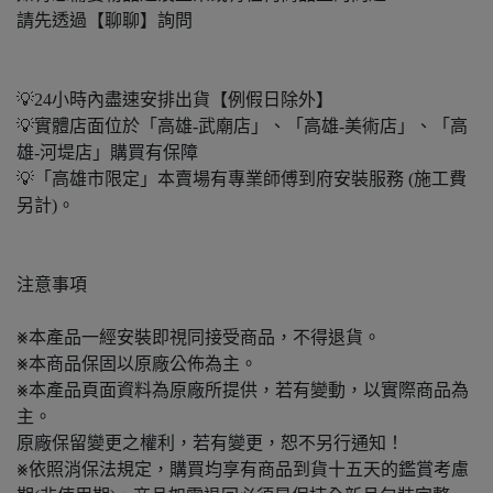
請先透過【聊聊】詢問
💡24小時內盡速安排出貨【例假日除外】
💡實體店面位於「高雄-武廟店」、「高雄-美術店」、「高
雄-河堤店」購買有保障
💡「高雄市限定」本賣場有專業師傅到府安裝服務 (施工費
另計)。
注意事項
⨳本產品一經安裝即視同接受商品，不得退貨。
⨳本商品保固以原廠公佈為主。
⨳本產品頁面資料為原廠所提供，若有變動，以實際商品為
主。
原廠保留變更之權利，若有變更，恕不另行通知！
⨳依照消保法規定，購買均享有商品到貨十五天的鑑賞考慮