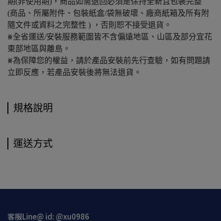
期(非使用期)，商品如需退回必須是保持全新且包裝完整
(商品、所屬附件、包裝紙盒/袋無破壞、廠商紙箱及所有附
隨文件或資料之完整性 ) ，否則恕不接受退貨。
⨳全省運送/安裝服務範圍皆不含偏遠地區、山區及部分宜花
東部地區與離島。
⨳為保障您的權益，請於產品安裝前先行查驗，如有問題請
立即反應，若產品安裝後將無法退貨。
規格說明
運送方式
客服Line@ id: @xu0986