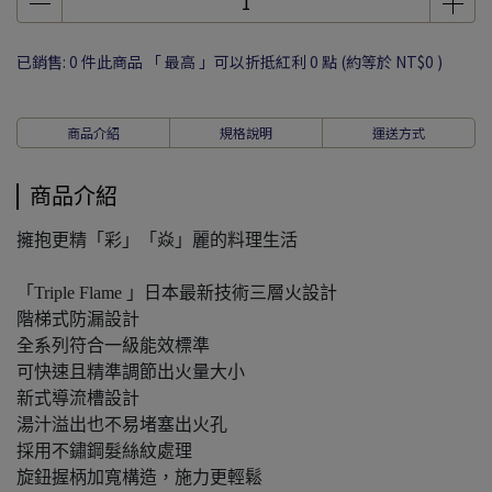
已銷售: 0 件
此商品 「 最高 」可以折抵紅利
0
點 (約等於
NT$0
)
商品介紹
規格說明
運送方式
商品介紹
擁抱更精「彩」「焱」麗的料理生活
「Triple Flame 」日本最新技術三層火設計
階梯式防漏設計
全系列符合一級能效標準
可快速且精準調節出火量大小
新式導流槽設計
湯汁溢出也不易堵塞出火孔
採用不鏽鋼髮絲紋處理
旋鈕握柄加寬構造，施力更輕鬆