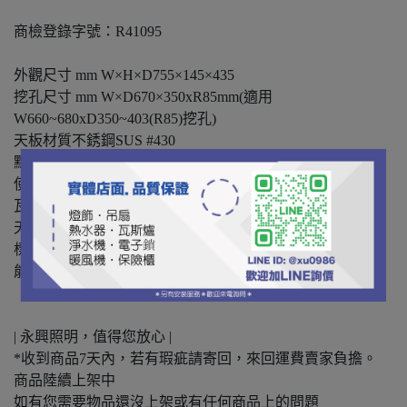
商檢登錄字號：R41095
外觀尺寸 mm W×H×D755×145×435
挖孔尺寸 mm W×D670×350xR85mm(適用
W660~680xD350~403(R85)挖孔)
天板材質不銹鋼SUS #430
點火方式電子連續點火(快速)
使用電源DC 1.5V
瓦斯消耗量 kW液化：8.4kW /
天然：10.5kW
標示熱效率52%
能效分級1級
| 永興照明，值得您放心 |
*收到商品7天內，若有瑕疵請寄回，來回運費賣家負擔。
商品陸續上架中
如有您需要物品還沒上架或有任何商品上的問題