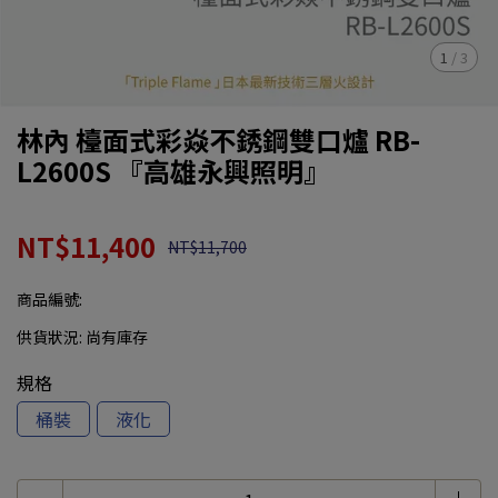
1
/
3
林內 檯面式彩焱不銹鋼雙口爐 RB-
L2600S 『高雄永興照明』
NT$11,400
NT$11,700
商品編號:
供貨狀況:
尚有庫存
規格
桶裝
液化