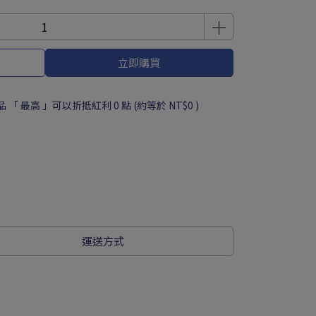
立即購買
品 「 最高 」可以折抵紅利
0
點 (約等於
NT$0
)
運送方式