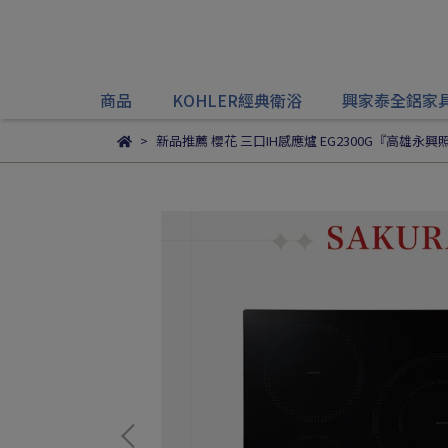
商品
KOHLER經典衛浴
興家泰全鋁家
新品推薦 櫻花 三口IH感應爐 EG2300G『高雄永興