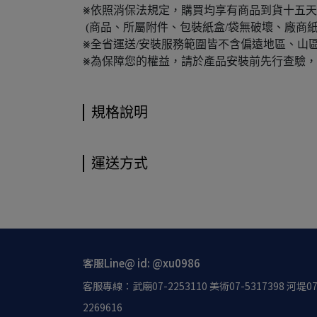
⨳依照消保法規定，購買均享有商品到貨十五天
(商品、所屬附件、包裝紙盒/袋無破壞、廠商紙
⨳全省運送/安裝服務範圍皆不含偏遠地區、山
⨳為保障您的權益，請於產品安裝前先行查驗
規格說明
運送方式
客服Line@ id: @xu0986
客服專線：武廟07-2253110 美術07-5317398 河堤07
2269616