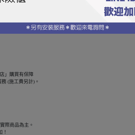
賣家負擔。
題
術店」購買有保障
務 (施工費另計)。
以實際商品為主。
知！