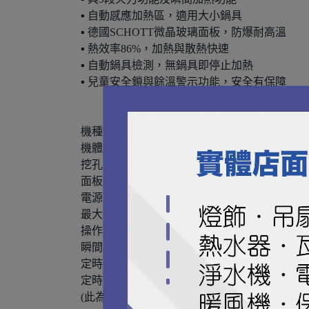
▪ 自動感應加熱區，適用大小鍋具
▪ 德國SCHOTT微晶玻璃面板，防爆耐高溫
▪ 熱效率86%，加熱與散熱快速
▪ 自動鍋具檢測，無鍋具即停止加熱
▪ 兒童安全鎖與餘溫警示功能，安全有保障
機種 EG2300G 220V
機體尺寸(寬x深x高) 590 x 520 x 62 mm
挖孔尺寸(寬x深) 560 x 490 mm
面板材質 SCHOTT陶瓷微晶玻璃
電源 220V/60Hz
最大消耗功率 6600W
操作方式 電子觸控開關火力段位9
瞬間加熱功能 V
定時功能99分鐘
定時設定熱效率86%
(此為台灣櫻花內部實驗室測試數據)