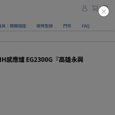
器具｜開關插座
案例型錄
門市
FAQ
IH感應爐 EG2300G『高雄永興