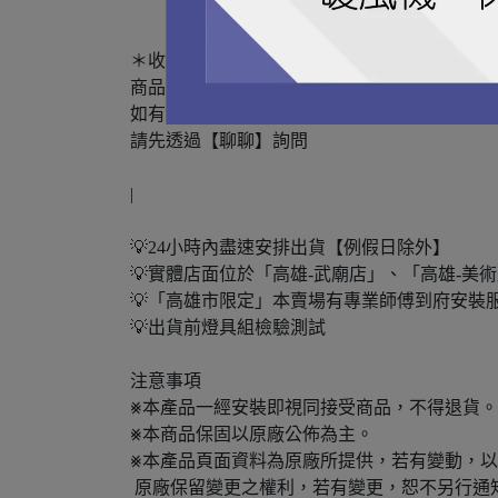
＊收到商品7天內，若有瑕疵請寄回，來回運費
商品陸續上架中
如有您需要物品還沒上架或有任何商品上的問
請先透過【聊聊】詢問
|
💡24小時內盡速安排出貨【例假日除外】
💡實體店面位於「高雄-武廟店」、「高雄-美
💡「高雄市限定」本賣場有專業師傅到府安裝服
💡出貨前燈具組檢驗測試
注意事項
⨳本產品一經安裝即視同接受商品，不得退貨。
⨳本商品保固以原廠公佈為主。
⨳本產品頁面資料為原廠所提供，若有變動，
原廠保留變更之權利，若有變更，恕不另行通